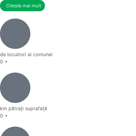
Citește mai mult
de locuitori ai comunei
0
+
km pătrați suprafață
0
+