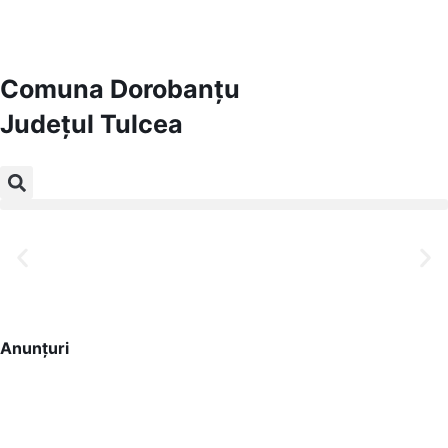
Comuna Dorobanțu
Județul
Tulcea
Comuna Dorobanțu
Județul Tulcea
Anunțuri
Bine ați venit pe site-ul nostru!