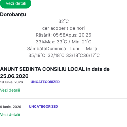
Vezi detalii
Dorobanțu
°
32
C
cer acoperit de nori
Răsărit: 05:58
Apus: 20:26
°
°
33%
Max: 33
C / Min: 21
C
Sâmbătă
Duminică
Luni
Marți
°
°
°
°
35/19
C
32/18
C
33/18
C
36/17
C
ANUNT SEDINTA CONSILIU LOCAL in data de
25.06.2026
UNCATEGORIZED
19 Iunie, 2026
Vezi detalii
UNCATEGORIZED
9 Iunie, 2026
Vezi detalii