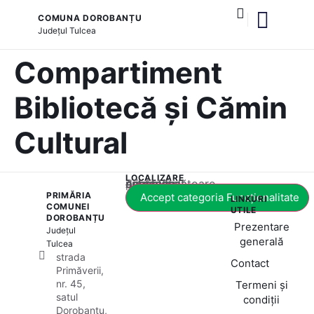
COMUNA DOROBANȚU
Județul
Tulcea
și serviciile publice
Compartiment
Bibliotecă și Cămin
Cultural
LOCALIZARE
Acest conținut este blocat până când acceptați categoria corespunzătoare de cookie-uri.
PRIMĂRIA
Accept categoria Funcționalitate
LINKURI
COMUNEI
UTILE
DOROBANȚU
Prezentare
Județul
generală
Tulcea
strada
Contact
Primăverii,
nr. 45,
Termeni și
satul
condiții
Dorobanțu,