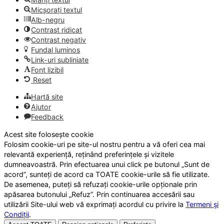
Micșorați textul
Alb-negru
Contrast ridicat
Contrast negativ
Fundal luminos
Link-uri subliniate
Font lizibil
Reset
Hartă site
Ajutor
Feedback
Acest site folosește cookie
Folosim cookie-uri pe site-ul nostru pentru a vă oferi cea mai
relevantă experiență, reținând preferințele și vizitele
dumneavoastră. Prin efectuarea unui click pe butonul „Sunt de
acord”, sunteți de acord ca TOATE cookie-urile să fie utilizate.
De asemenea, puteți să refuzați cookie-urile opționale prin
apăsarea butonului „Refuz”. Prin continuarea accesării sau
utilizării Site-ului web vă exprimați acordul cu privire la
Termeni și
Condiții
.