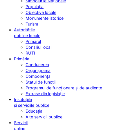
Simbolurile Naționale
Populația
Obiective locale
Monumente istorice
Turism
Autoritățile
publice locale
Primarul
Consiliul local
RUTI
Primăria
Conducerea
Organigrama
Componența
Statul de funcții
Programul de funcționare și de audiențe
Extrase din legislație
Instituțiile
și serviciile publice
Educația
Alte servicii publice
Servicii
online