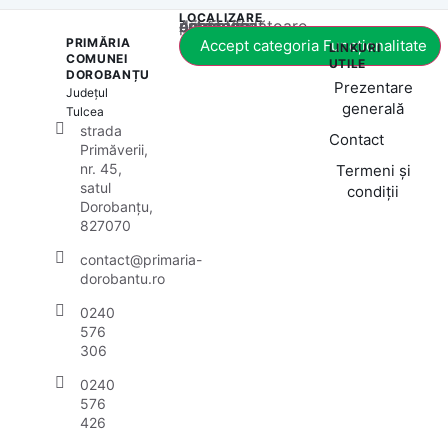
LOCALIZARE
Acest conținut este blocat până când acceptați categoria corespunzătoare de cookie-uri.
PRIMĂRIA
Accept categoria Funcționalitate
LINKURI
COMUNEI
UTILE
DOROBANȚU
Prezentare
Județul
generală
Tulcea
strada
Contact
Primăverii,
nr. 45,
Termeni și
satul
condiții
Dorobanțu,
827070
contact@primaria-
dorobantu.ro
0240
576
306
0240
576
426