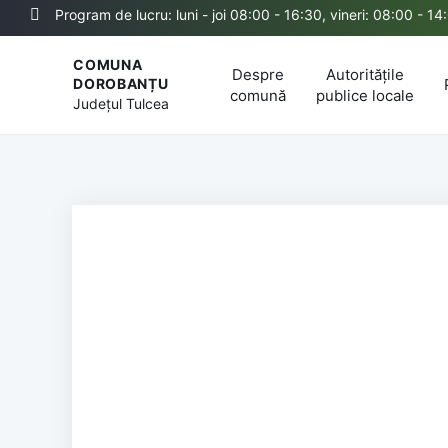
Program de lucru: luni - joi 08:00 - 16:30, vineri: 08:00 - 14
COMUNA
Despre
Autoritățile
DOROBANȚU
comună
publice locale
Județul
Tulcea