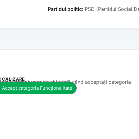
Partidul politic:
PSD (Partidul Social 
OCALIZARE
 conținut este blocat până când acceptați categoria corespunzătoare de cookie-uri.
Accept categoria Funcționalitate