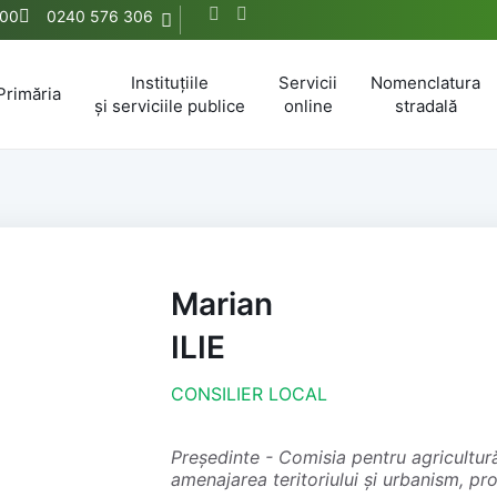
:00
0240 576 306
Instituțiile
Servicii
Nomenclatura
Primăria
și serviciile publice
online
stradală
Marian
ILIE
CONSILIER LOCAL
președinte - Comisia pentru agricultură, activități economico financiare,
amenajarea teritoriului și urbanism, pro