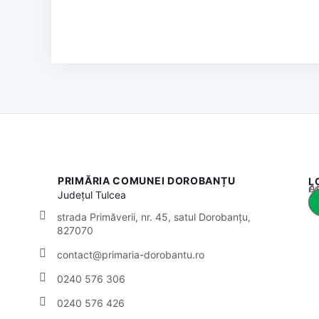
PRIMĂRIA COMUNEI DOROBANȚU
L
Acest
Județul
Tulcea
strada Primăverii, nr. 45, satul Dorobanțu,
827070
contact@primaria-dorobantu.ro
0240 576 306
0240 576 426