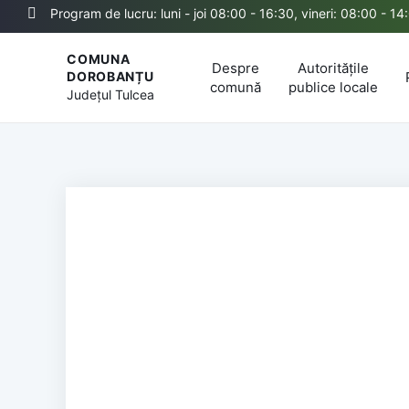
Program de lucru: luni - joi 08:00 - 16:30, vineri: 08:00 - 14
COMUNA
Despre
Autoritățile
DOROBANȚU
comună
publice locale
Județul
Tulcea