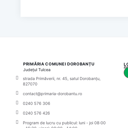
PRIMĂRIA COMUNEI DOROBANȚU
L
Acest
Județul
Tulcea
strada Primăverii, nr. 45, satul Dorobanțu,
827070
contact@primaria-dorobantu.ro
0240 576 306
0240 576 426
Program de lucru cu publicul:
luni - joi 08:00