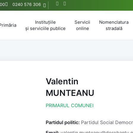
:00
0240 576 306
Instituțiile
Servicii
Nomenclatura
Primăria
și serviciile publice
online
stradală
Valentin
MUNTEANU
PRIMARUL COMUNEI
Partidul politic:
Partidul Social Democ
Email:
valentin.munteanu@dorobantu.