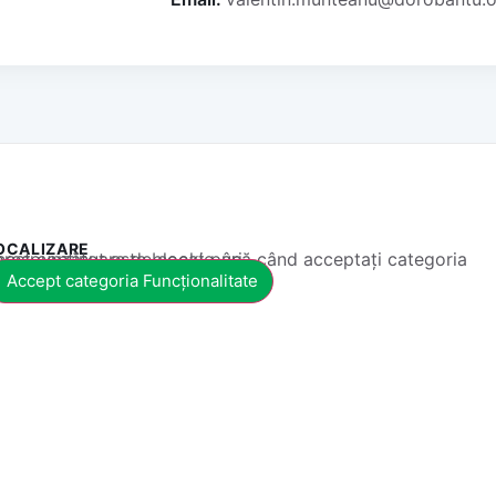
OCALIZARE
 conținut este blocat până când acceptați categoria corespunzătoare de cookie-uri.
Accept categoria Funcționalitate