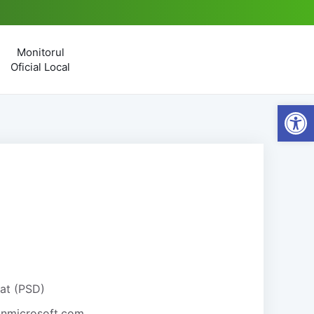
Monitorul
Oficial Local
Open
rat (PSD)
onmicrosoft.com