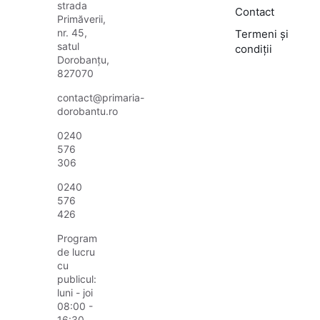
strada
Contact
Primăverii,
nr. 45,
Termeni și
satul
condiții
Dorobanțu,
827070
contact@primaria-
dorobantu.ro
0240
576
306
0240
576
426
Program
de lucru
cu
publicul:
luni - joi
08:00 -
16:30,