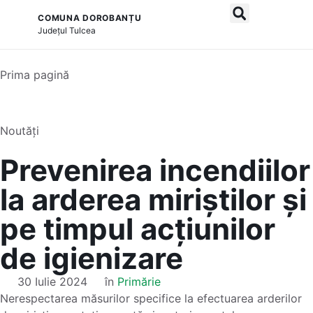
COMUNA DOROBANȚU
și serviciile publice
Județul
Tulcea
Prima pagină
Noutăți
Prevenirea incendiilor
la arderea miriștilor și
pe timpul acțiunilor
de igienizare
30 Iulie 2024
în
Primărie
Nerespectarea măsurilor specifice la efectuarea arderilor