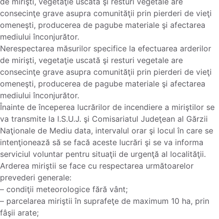
de mirişti, vegetaţie uscată şi resturi vegetale are
consecinţe grave asupra comunităţii prin pierderi de vieţi
omeneşti, producerea de pagube materiale şi afectarea
mediului înconjurător.
Nerespectarea măsurilor specifice la efectuarea arderilor
de mirişti, vegetaţie uscată şi resturi vegetale are
consecinţe grave asupra comunităţii prin pierderi de vieţi
omeneşti, producerea de pagube materiale şi afectarea
mediului înconjurător.
Înainte de începerea lucrărilor de incendiere a miriştilor se
va transmite la I.S.U.J. şi Comisariatul Judeţean al Gărzii
Naţionale de Mediu data, intervalul orar şi locul în care se
intenţionează să se facă aceste lucrări şi se va informa
serviciul voluntar pentru situaţii de urgenţă al localităţii.
Arderea miriştii se face cu respectarea următoarelor
prevederi generale:
– condiţii meteorologice fără vânt;
– parcelarea miriştii în suprafeţe de maximum 10 ha, prin
fâşii arate;