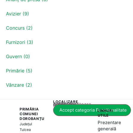
Avizier (9)
Concurs (2)
Furnizori (3)
Guvern (0)
Primărie (5)
Vânzare (2)
LOCALIZARE
Acest conținut este blocat până când acceptați categoria corespunzătoare de cookie-uri.
PRIMĂRIA
Accept categoria Funcționalitate
LINKURI
COMUNEI
UTILE
DOROBANȚU
Prezentare
Județul
generală
Tulcea