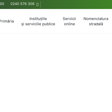
:00
0240 576 306
Instituțiile
Servicii
Nomenclatura
Primăria
și serviciile publice
online
stradală