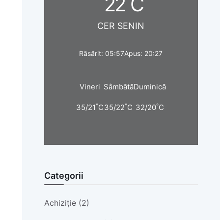
22
C
CER SENIN
Răsărit: 05:57
Apus: 20:27
Vineri
Sâmbătă
Duminică
°
°
°
35/21
C
35/22
C
32/20
C
Categorii
Achiziție (2)