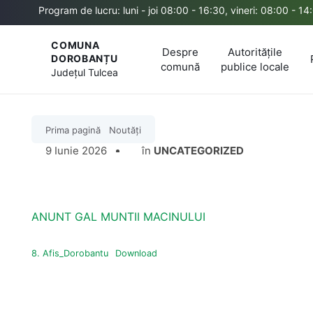
Program de lucru: luni - joi 08:00 - 16:30, vineri: 08:00 - 14
COMUNA
Despre
Autoritățile
DOROBANȚU
comună
publice locale
Județul
Tulcea
Prima pagină
Noutăți
9 Iunie 2026
în
UNCATEGORIZED
ANUNT GAL MUNTII MACINULUI
8. Afis_Dorobantu
Download