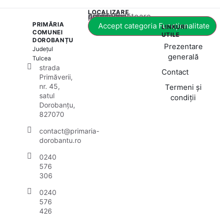
LOCALIZARE
Acest conținut este blocat până când acceptați categoria corespunzătoare de cookie-uri.
PRIMĂRIA
Accept categoria Funcționalitate
LINKURI
COMUNEI
UTILE
DOROBANȚU
Prezentare
Județul
generală
Tulcea
strada
Contact
Primăverii,
nr. 45,
Termeni și
satul
condiții
Dorobanțu,
827070
contact@primaria-
dorobantu.ro
0240
576
306
0240
576
426