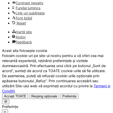
Contrast negativ
Fundal luminos
Link-uri subliniate
Font lizibil
Reset
Hartă site
Ajutor
Feedback
Acest site folosește cookie
Folosim cookie-uri pe site-ul nostru pentru a vă oferi cea mai
relevantă experiență, reținând preferințele și vizitele
dumneavoastră. Prin efectuarea unui click pe butonul „Sunt de
acord”, sunteți de acord ca TOATE cookie-urile să fie utilizate.
De asemenea, puteți să refuzați cookie-urile opționale prin
apăsarea butonului „Refuz”. Prin continuarea accesării sau
utilizării Site-ului web vă exprimați acordul cu privire la
Termeni și
Condiții
.
Accept TOATE
Resping opționale
Preferințe
🍪
Preferințe
×