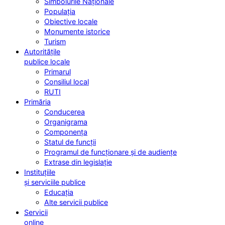
Simbolurile Naționale
Populația
Obiective locale
Monumente istorice
Turism
Autoritățile
publice locale
Primarul
Consiliul local
RUTI
Primăria
Conducerea
Organigrama
Componența
Statul de funcții
Programul de funcționare și de audiențe
Extrase din legislație
Instituțiile
și serviciile publice
Educația
Alte servicii publice
Servicii
online