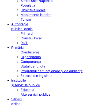
Simbolurile Naționale
Populația
Obiective locale
Monumente istorice
Turism
Autoritățile
publice locale
Primarul
Consiliul local
RUTI
Primăria
Conducerea
Organigrama
Componența
Statul de funcții
Programul de funcționare și de audiențe
Extrase din legislație
Instituțiile
și serviciile publice
Educația
Alte servicii publice
Servicii
online