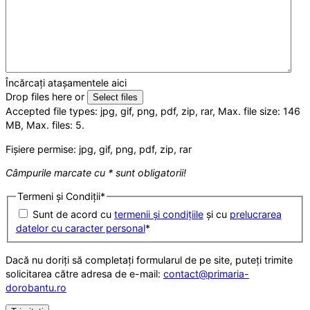
Încărcați atașamentele aici
Drop files here or
Select files
Accepted file types: jpg, gif, png, pdf, zip, rar, Max. file size: 146
MB, Max. files: 5.
Fișiere permise: jpg, gif, png, pdf, zip, rar
Câmpurile marcate cu * sunt obligatorii!
Termeni și Condiții
*
Sunt de acord cu
termenii și condițiile
și cu
prelucrarea
datelor cu caracter personal
*
Dacă nu doriți să completați formularul de pe site, puteți trimite
solicitarea către adresa de e-mail:
contact@primaria-
dorobantu.ro