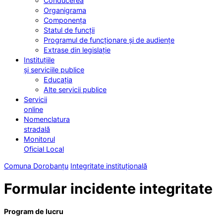
Conducerea
Organigrama
Componența
Statul de funcții
Programul de funcționare și de audiențe
Extrase din legislație
Instituțiile
și serviciile publice
Educația
Alte servicii publice
Servicii
online
Nomenclatura
stradală
Monitorul
Oficial Local
Comuna Dorobanțu
Integritate instituțională
Formular incidente integritate
Program de lucru