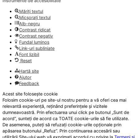
Instrumente de accesibilitate
Măriți textul
Micșorați textul
Alb-negru
Contrast ridicat
Contrast negativ
Fundal luminos
Link-uri subliniate
Font lizibil
Reset
Hartă site
Ajutor
Feedback
Acest site folosește cookie
Folosim cookie-uri pe site-ul nostru pentru a vă oferi cea mai
relevantă experiență, reținând preferințele și vizitele
dumneavoastră. Prin efectuarea unui click pe butonul „Sunt de
acord”, sunteți de acord ca TOATE cookie-urile să fie utilizate.
De asemenea, puteți să refuzați cookie-urile opționale prin
apăsarea butonului „Refuz”. Prin continuarea accesării sau
utilizării Site-ului web vă exprimați acordul cu privire la
Termeni și